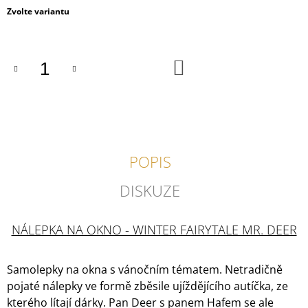
J
Měrná
Zvolte variantu
E
cena:
M
E
DO
KOŠÍKU
ZAJÍCI
ZAHRADNÍCI
699
Kč
POPIS
DISKUZE
NÁLEPKA NA OKNO - WINTER FAIRYTALE MR. DEER
Samolepky na okna s vánočním tématem. Netradičně
pojaté nálepky ve formě zběsile ujíždějícího autíčka, ze
kterého lítají dárky. Pan Deer s panem Hafem se ale