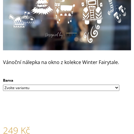
A
J
Í
T
?
Vánoční nálepka na okno z kolekce Winter Fairytale.
HLEDAT
Barva
D
O
P
O
R
U
249 Kč
Č
U