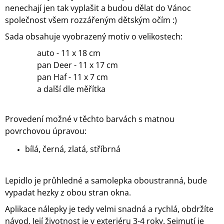
nenechají jen tak vyplašit a budou dělat do Vánoc
společnost všem rozzářeným dětským očím :)
Sada obsahuje vyobrazený motiv o velikostech:
auto - 11 x 18 cm
pan Deer - 11 x 17 cm
pan Haf - 11 x 7 cm
a další dle měřítka
Provedení možné v těchto barvách s matnou
povrchovou úpravou:
bílá,
černá,
zlatá,
stříbrná
L
epidlo je průhledné a samolepka oboustranná, bude
vypadat hezky z obou stran okna
.
Aplikace nálepky je tedy velmi snadná a rychlá, obdržíte
návod. Její životnost je v exteriéru 3-4 roky. Sejmutí je