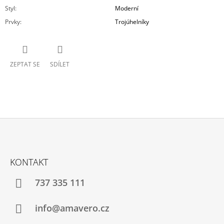
Styl
:
Moderní
Prvky
:
Trojúhelníky
ZEPTAT SE
SDÍLET
Z
Á
KONTAKT
P
A
737 335 111
T
Í
info@amavero.cz