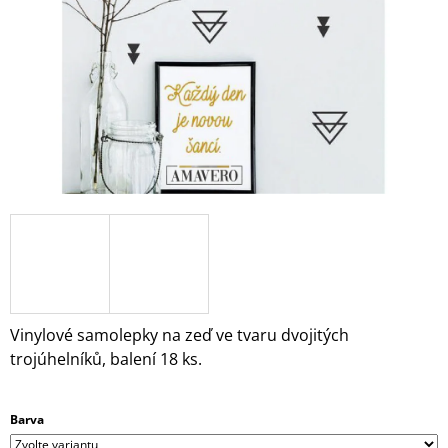
A
J
Í
T
?
HLEDAT
D
O
Vinylové samolepky na zeď ve tvaru dvojitých
P
trojúhelníků, balení 18 ks.
O
R
U
Barva
Č
U